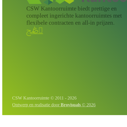
CSW Kantoorruimte biedt prettige en
compleet ingerichte kantoorruimtes met
flexibele contracten en all-in prijzen.
ﰢ
𐂒

CSW Kantoorruimte © 2011 - 2026
Ontwerp en realisatie door
Brovisuals
© 2026