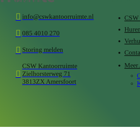
CONTACT
NAVIGATI

info@cswkantoorruimte.nl
CSW 
Hure

085 4010 270
Verhu

Storing melden
Conta
Mee
CSW Kantoorruimte

Zielhorsterweg 71
O
3813ZX Amersfoort
K