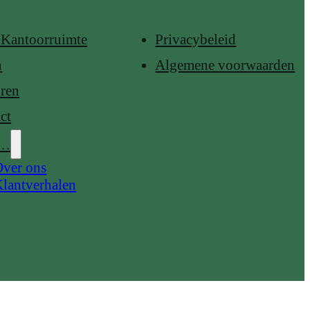
E
JURIDISCH
Kantoorruimte
Privacybeleid
n
Algemene voorwaarden
ren
ct
r…
ver ons
lantverhalen