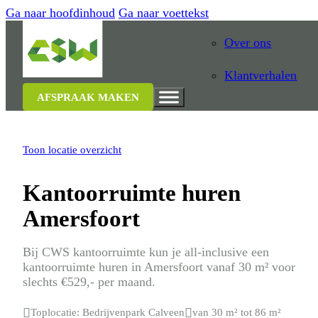
Ga naar hoofdinhoud
Ga naar voettekst
Over ons
Klantverhalen
AFSPRAAK MAKEN
Toon locatie overzicht
Kantoorruimte huren
Amersfoort
Bij CWS kantoorruimte kun je all-inclusive een
kantoorruimte huren in Amersfoort vanaf 30 m² voor
slechts €529,- per maand.

Toplocatie: Bedrijvenpark Calveen

van 30 m² tot 86 m²