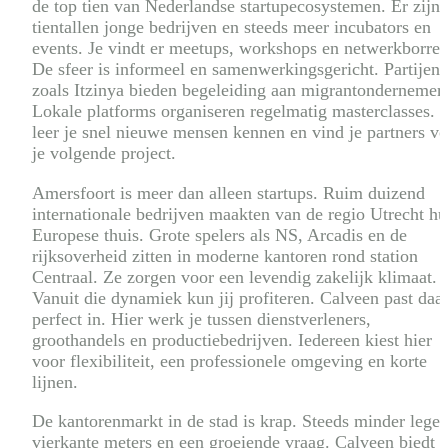
de top tien van Nederlandse startup­ecosystemen. Er zijn
tientallen jonge bedrijven en steeds meer incubators en
events. Je vindt er meetups, workshops en netwerkborrel
De sfeer is informeel en samenwerkingsgericht. Partijen
zoals Itzinya bieden begeleiding aan migrant­ondernemers
Lokale platforms organiseren regelmatig masterclasses. 
leer je snel nieuwe mensen kennen en vind je partners v
je volgende project.
Amersfoort is meer dan alleen startups. Ruim duizend
internationale bedrijven maakten van de regio Utrecht h
Europese thuis. Grote spelers als NS, Arcadis en de
rijksoverheid zitten in moderne kantoren rond station
Centraal. Ze zorgen voor een levendig zakelijk klimaat.
Vanuit die dynamiek kun jij profiteren. Calveen past daa
perfect in. Hier werk je tussen dienstverleners,
groothandels en productiebedrijven. Iedereen kiest hier
voor flexibiliteit, een professionele omgeving en korte
lijnen.
De kantorenmarkt in de stad is krap. Steeds minder lege
vierkante meters en een groeiende vraag. Calveen biedt