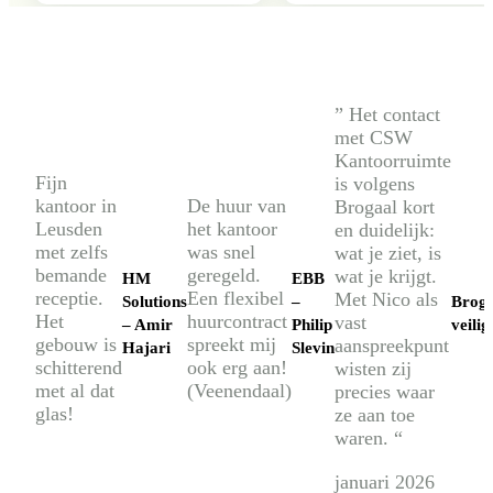
” Het contact
met CSW
Kantoorruimte
Fijn
is volgens
kantoor in
De huur van
Brogaal kort
Leusden
het kantoor
en duidelijk:
met zelfs
was snel
wat je ziet, is
bemande
geregeld.
wat je krijgt.
HM
EBB
receptie.
Een flexibel
Met Nico als
Solutions
–
Broga
Het
huurcontract
vast
– Amir
Philip
veili
gebouw is
spreekt mij
aanspreekpunt
Hajari
Slevin
schitterend
ook erg aan!
wisten zij
met al dat
(Veenendaal)
precies waar
glas!
ze aan toe
waren. “
januari 2026