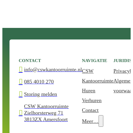
CONTACT
NAVIGATIE
JURIDIS

info@cswkantoorruimte.nl
CSW
Privacyb
Kantoorruimte
Algemen

085 4010 270
Huren
voorwaa

Storing melden
Verhuren
CSW Kantoorruimte
Contact

Zielhorsterweg 71
3813ZX Amersfoort
Meer…