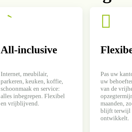
｀

All-inclusive
Flexib
Internet, meubilair,
Pas uw kant
parkeren, keuken, koffie,
uw behoeften
schoonmaak en service:
van de vrijh
alles inbegrepen. Flexibel
opzegtermij
en vrijblijvend.
maanden, zod
blijft terwij
ontwikkelt.