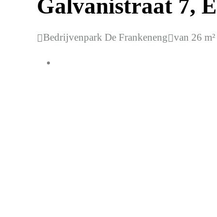
Galvanistraat 7, 
Bedrijvenpark De Frankeneng
van 26 m² 

