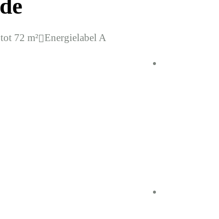
Ede
tot 72 m²
Energielabel A
