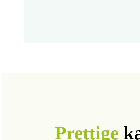
Prettige
ka