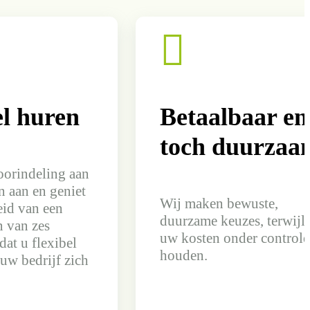

el huren
Betaalbaar en
toch duurzaa
oorindeling aan
 aan en geniet
Wij maken bewuste,
eid van een
duurzame keuzes, terwijl
n van zes
uw kosten onder controle
at u flexibel
houden.
l uw bedrijf zich