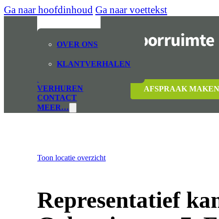
Ga naar hoofdinhoud
Ga naar voettekst
OVER ONS
KLANTVERHALEN
CSW KANTOORRUIMTE
HUREN
VERHUREN
AFSPRAAK MAKE
CONTACT
MEER…
e
Toon locatie overzicht
Representatief ka