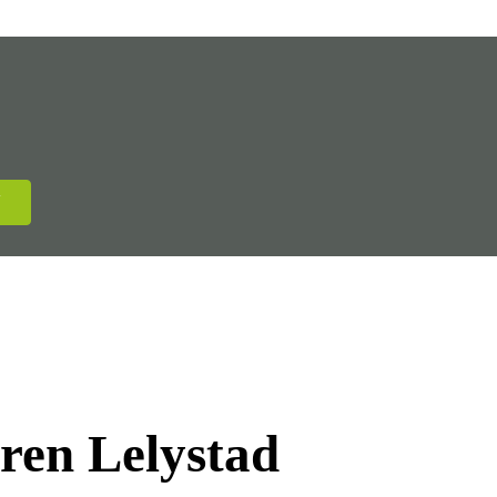
N
ren Lelystad