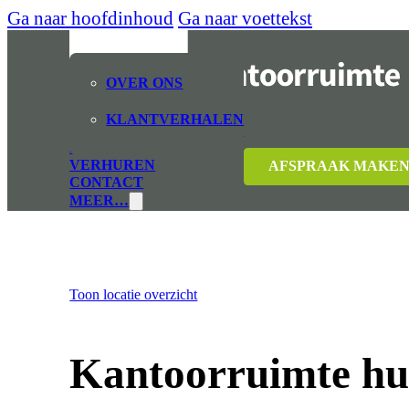
Ga naar hoofdinhoud
Ga naar voettekst
OVER ONS
KLANTVERHALEN
CSW KANTOORRUIMTE
HUREN
VERHUREN
AFSPRAAK MAKE
CONTACT
MEER…
e
Toon locatie overzicht
Kantoorruimte hu