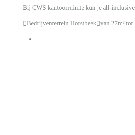
Bij CWS kantoorruimte kun je all-inclusive
Bedrijventerrein Horstbeek
van 27m² tot

