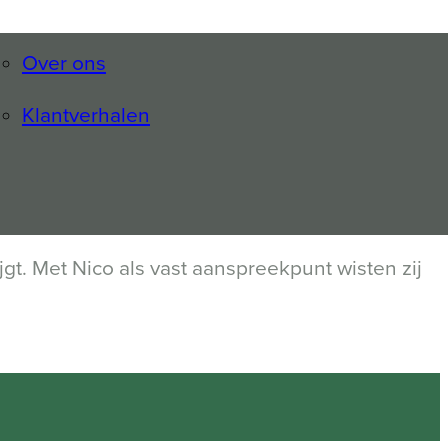
Over ons
Klantverhalen
ijgt. Met Nico als vast aanspreekpunt wisten zij