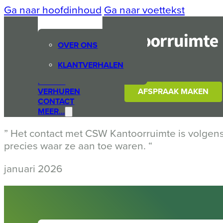
Ga naar hoofdinhoud
Ga naar voettekst
OVER ONS
te
KLANTVERHALEN
CSW KANTOORRUIMTE
HUREN
VERHUREN
AFSPRAAK MAKEN
CONTACT
MEER…
” Het contact met CSW Kantoorruimte is volgens Br
precies waar ze aan toe waren. “
januari 2026