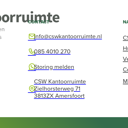
CONTACT
N
en

info@cswkantoorruimte.nl
s
C
H

085 4010 270
V

Storing melden
C
M
CSW Kantoorruimte

Zielhorsterweg 71
3813ZX Amersfoort