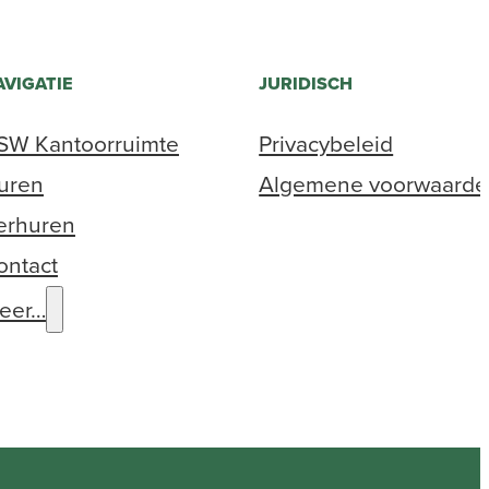
AVIGATIE
JURIDISCH
SW Kantoorruimte
Privacybeleid
uren
Algemene voorwaard
erhuren
ontact
eer…