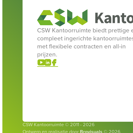
CSW Kantoorruimte biedt prettige 
compleet ingerichte kantoorruimte
met flexibele contracten en all-in
prijzen.
ﰢ
𐂒

CSW Kantoorruimte © 2011 - 2026
Ontwerp en realisatie door
Brovisuals
© 2026